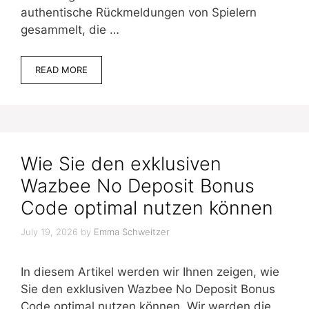
authentische Rückmeldungen von Spielern
gesammelt, die …
READ MORE
Wie Sie den exklusiven
Wazbee No Deposit Bonus
Code optimal nutzen können
July 19, 2026
by
Emma Schweitzer
In diesem Artikel werden wir Ihnen zeigen, wie
Sie den exklusiven Wazbee No Deposit Bonus
Code optimal nutzen können. Wir werden die