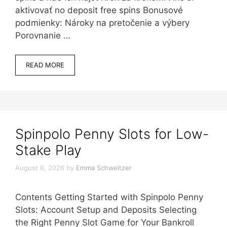
aktivovať no deposit free spins Bonusové
podmienky: Nároky na pretočenie a výbery
Porovnanie …
READ MORE
Spinpolo Penny Slots for Low-
Stake Play
August 6, 2026
by
Emma Schweitzer
Contents Getting Started with Spinpolo Penny
Slots: Account Setup and Deposits Selecting
the Right Penny Slot Game for Your Bankroll