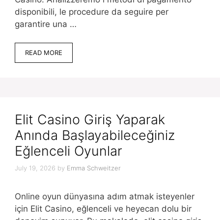
disponibili, le procedure da seguire per
garantire una …
READ MORE
Elit Casino Giriş Yaparak
Anında Başlayabileceğiniz
Eğlenceli Oyunlar
July 19, 2026
by
Emma Schweitzer
Online oyun dünyasına adım atmak isteyenler
için Elit Casino, eğlenceli ve heyecan dolu bir