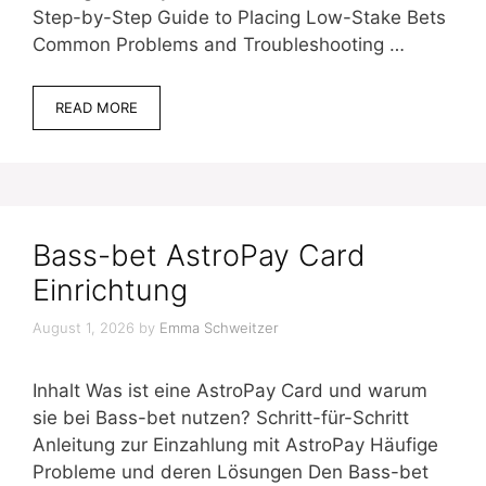
Step-by-Step Guide to Placing Low-Stake Bets
Common Problems and Troubleshooting …
READ MORE
Bass-bet AstroPay Card
Einrichtung
August 1, 2026
by
Emma Schweitzer
Inhalt Was ist eine AstroPay Card und warum
sie bei Bass-bet nutzen? Schritt-für-Schritt
Anleitung zur Einzahlung mit AstroPay Häufige
Probleme und deren Lösungen Den Bass-bet