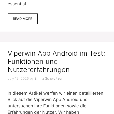
essential …
READ MORE
Viperwin App Android im Test:
Funktionen und
Nutzererfahrungen
July 19, 2026
by
Emma Schweitzer
In diesem Artikel werfen wir einen detaillierten
Blick auf die Viperwin App Android und
untersuchen ihre Funktionen sowie die
Erfahrungen der Nutzer. Wir haben