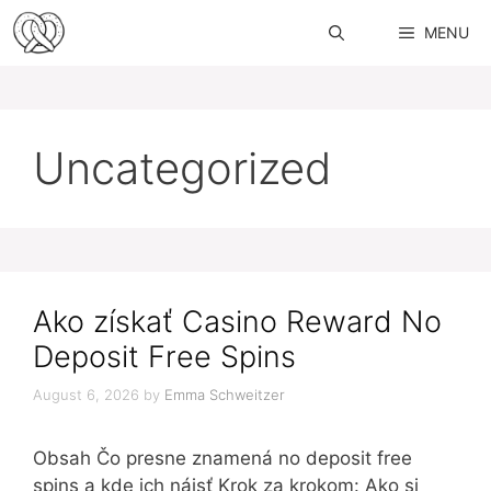
Skip
MENU
to
content
Uncategorized
Ako získať Casino Reward No
Deposit Free Spins
August 6, 2026
by
Emma Schweitzer
Obsah Čo presne znamená no deposit free
spins a kde ich nájsť Krok za krokom: Ako si