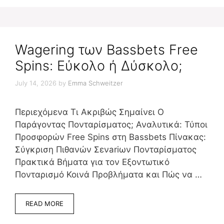
Wagering των Bassbets Free
Spins: Εύκολο ή Δύσκολο;
July 14, 2026
by
Emma Schweitzer
Περιεχόμενα Τι Ακριβώς Σημαίνει Ο
Παράγοντας Πονταρίσματος; Αναλυτικά: Τύποι
Προσφορών Free Spins στη Bassbets Πίνακας:
Σύγκριση Πιθανών Σενariων Πονταρίσματος
Πρακτικά Βήματα για τον Εξοντωτικό
Πονταρισμό Κοινά Προβλήματα και Πώς να …
READ MORE