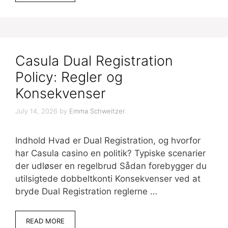
Casula Dual Registration
Policy: Regler og
Konsekvenser
July 14, 2026
by
Emma Schweitzer
Indhold Hvad er Dual Registration, og hvorfor
har Casula casino en politik? Typiske scenarier
der udløser en regelbrud Sådan forebygger du
utilsigtede dobbeltkonti Konsekvenser ved at
bryde Dual Registration reglerne …
READ MORE