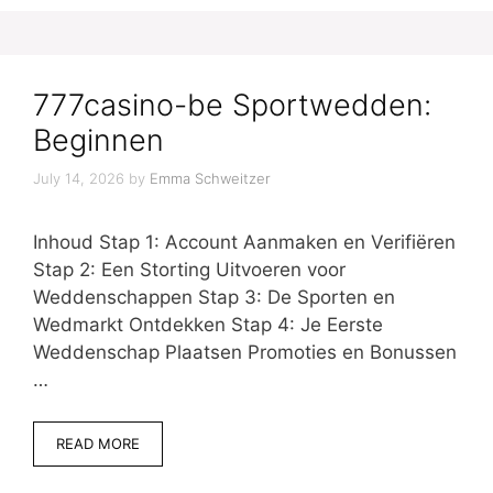
777casino-be Sportwedden:
Beginnen
July 14, 2026
by
Emma Schweitzer
Inhoud Stap 1: Account Aanmaken en Verifiëren
Stap 2: Een Storting Uitvoeren voor
Weddenschappen Stap 3: De Sporten en
Wedmarkt Ontdekken Stap 4: Je Eerste
Weddenschap Plaatsen Promoties en Bonussen
…
READ MORE