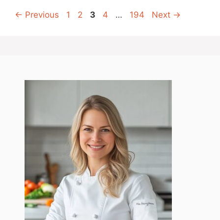
Page
Page
Page
Page
Page
←
Previous
1
2
3
4
…
194
Next
→