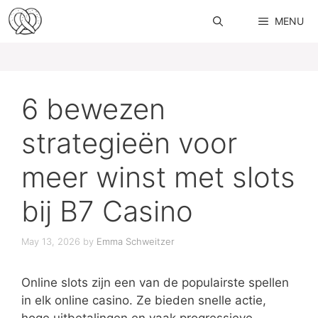
Skip
MENU
to
content
6 bewezen
strategieën voor
meer winst met slots
bij B7 Casino
May 13, 2026
by
Emma Schweitzer
Online slots zijn een van de populairste spellen
in elk online casino. Ze bieden snelle actie,
hoge uitbetalingen en vaak progressieve