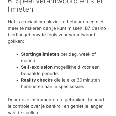
6. Speel verantwoord en stel
limieten
Het is cruciaal om plezier te behouden en niet
meer te riskeren dan je kunt missen. B7 Casino
biedt ingebouwde tools voor verantwoord
gokken:
Stortingslimieten
per dag, week of
maand.
Self‑exclusion
mogelijkheid voor een
bepaalde periode.
Reality checks
die je elke 30 minuten
herinneren aan je speelsessie.
Door deze instrumenten te gebruiken, behoud
je controle over je bankroll en geniet je langer
van de spellen.