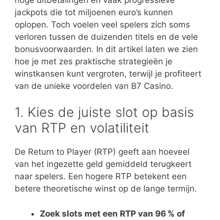
jackpots die tot miljoenen euro’s kunnen
oplopen. Toch voelen veel spelers zich soms
verloren tussen de duizenden titels en de vele
bonusvoorwaarden. In dit artikel laten we zien
hoe je met zes praktische strategieën je
winstkansen kunt vergroten, terwijl je profiteert
van de unieke voordelen van B7 Casino.
1. Kies de juiste slot op basis
van RTP en volatiliteit
De Return to Player (RTP) geeft aan hoeveel
van het ingezette geld gemiddeld terugkeert
naar spelers. Een hogere RTP betekent een
betere theoretische winst op de lange termijn.
Zoek slots met een RTP van 96 % of