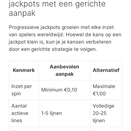
jackpots met een gerichte
aanpak
Progressieve jackpots groeien met elke inzet
van spelers wereldwijd. Hoewel de kans op een
jackpot klein is, kun je je kansen verbeteren
door een gerichte strategie te volgen.
Aanbevolen
Kenmerk
Alternatief
aanpak
Inzet per
Maximale
Minimum €0,10
spin
€1,00
Aantal
Volledige
actieve
1‑5 lijnen
20‑25
lines
lijnen