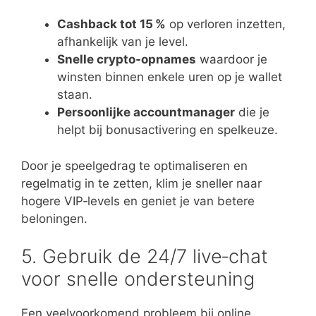
Cashback tot 15 %
op verloren inzetten,
afhankelijk van je level.
Snelle crypto‑opnames
waardoor je
winsten binnen enkele uren op je wallet
staan.
Persoonlijke accountmanager
die je
helpt bij bonusactivering en spelkeuze.
Door je speelgedrag te optimaliseren en
regelmatig in te zetten, klim je sneller naar
hogere VIP‑levels en geniet je van betere
beloningen.
5. Gebruik de 24/7 live‑chat
voor snelle ondersteuning
Een veelvoorkomend probleem bij online